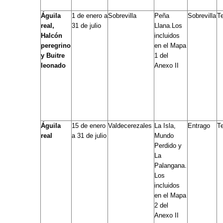
Águila
1 de enero a
Sobrevilla
Peña
Sobrevilla
T
real,
31 de julio
Llana.Los
Halcón
incluidos
peregrino
en el Mapa
y Buitre
1 del
leonado
Anexo II
Águila
15 de enero
Valdecerezales
La Isla,
Entrago
T
real
a 31 de julio
Mundo
Perdido y
La
Palangana.
Los
incluidos
en el Mapa
2 del
Anexo II