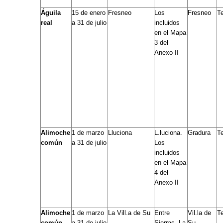
Águila
15 de enero
Fresneo
Los
Fresneo
T
real
a 31 de julio
incluidos
en el Mapa
3 del
Anexo II
Alimoche
1 de marzo
Lluciona
L.luciona.
Gradura
T
común
a 31 de julio
Los
incluidos
en el Mapa
4 del
Anexo II
Alimoche
1 de marzo
La Vill.a de Su
Entre
Vil.la de
T
común
a 31 de julio
Sierras, La
Su