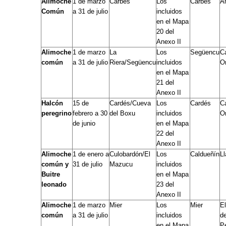
Alimoche
1 de marzo
Carbes
Los
Carbes
A
Común
a 31 de julio
incluidos
en el Mapa
20 del
Anexo II
Alimoche
1 de marzo
La
Los
Següencu
C
común
a 31 de julio
Riera/Següencu
incluidos
O
en el Mapa
21 del
Anexo II
Halcón
15 de
Cardés/Cueva
Los
Cardés
C
peregrino
febrero a 30
del Boxu
incluidos
O
de junio
en el Mapa
22 del
Anexo II
Alimoche
1 de enero a
Culobardón/El
Los
Caldueñín
L
común y
31 de julio
Mazucu
incluidos
Buitre
en el Mapa
leonado
23 del
Anexo II
Alimoche
1 de marzo
Mier
Los
Mier
El
común
a 31 de julio
incluidos
d
en el Mapa
P