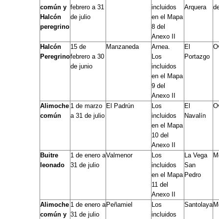
común y
febrero a 31
incluidos
Arquera
de
Halcón
de julio
en el Mapa
peregrino
8 del
Anexo II
Halcón
15 de
Manzaneda
Arnea.
El
O
Peregrino
febrero a 30
Los
Portazgo
de junio
incluidos
en el Mapa
9 del
Anexo II
Alimoche
1 de marzo
El Padrún
Los
El
O
común
a 31 de julio
incluidos
Navalín
en el Mapa
10 del
Anexo II
Buitre
1 de enero a
Valmenor
Los
La Vega
M
leonado
31 de julio
incluidos
San
en el Mapa
Pedro
11 del
Anexo II
Alimoche
1 de enero a
Peñamiel
Los
Santolaya
M
común y
31 de julio
incluidos