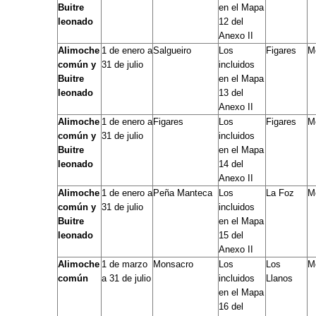
Buitre
en el Mapa
leonado
12 del
Anexo II
Alimoche
1 de enero a
Salgueiro
Los
Figares
M
común y
31 de julio
incluidos
Buitre
en el Mapa
leonado
13 del
Anexo II
Alimoche
1 de enero a
Figares
Los
Figares
M
común y
31 de julio
incluidos
Buitre
en el Mapa
leonado
14 del
Anexo II
Alimoche
1 de enero a
Peña Manteca
Los
La Foz
M
común y
31 de julio
incluidos
Buitre
en el Mapa
leonado
15 del
Anexo II
Alimoche
1 de marzo
Monsacro
Los
Los
M
común
a 31 de julio
incluidos
Llanos
en el Mapa
16 del