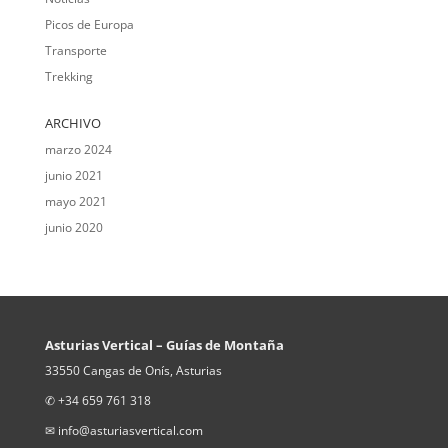
Picos de Europa
Transporte
Trekking
ARCHIVO
marzo 2024
junio 2021
mayo 2021
junio 2020
Asturias Vertical – Guías de Montaña
33550 Cangas de Onís, Asturias
✆ +34 659 761 318
✉ info@asturiasvertical.com