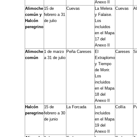
Anexo II
Alimoche
15 de
Cuevas
La Melera
Cuevas
Al
común y
febrero a 31
y Falaise.
Halcón
de julio
Los
peregrino
incluidos
en el Mapa
17 del
Anexo II
Alimoche
1 de marzo
Peña Careses
El
Careses
Si
común
a 31 de julio
Extraplomo
y Tiempo
de Morir.
Los
incluidos
en el Mapa
18 del
Anexo II
Halcón
15 de
La Forcada
Los
Collía
P
peregrino
febrero a 30
incluidos
de junio
en el Mapa
19 del
Anexo II