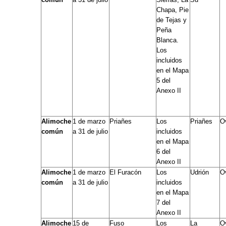
Chapa, Pie
de Tejas y
Peña
Blanca.
Los
incluidos
en el Mapa
5 del
Anexo II
Alimoche
1 de marzo
Priañes
Los
Priañes
O
común
a 31 de julio
incluidos
en el Mapa
6 del
Anexo II
Alimoche
1 de marzo
El Furacón
Los
Udrión
O
común
a 31 de julio
incluidos
en el Mapa
7 del
Anexo II
Alimoche
15 de
Fuso
Los
La
O